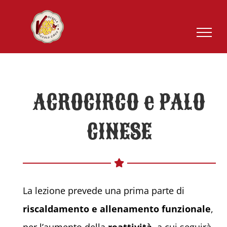
Salta
al
contenuto
ACROCIRCO e PALO
CINESE
La lezione prevede una prima parte di
riscaldamento e allenamento funzionale
,
per l’aumento della
reattività
, a cui seguirà