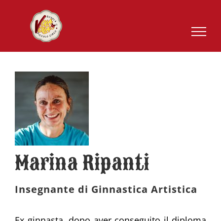
Salta
al
contenuto
Marina Ripanti
Insegnante di Ginnastica Artistica
Ex ginnasta, dopo aver conseguito il diploma