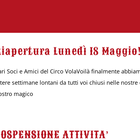
Riapertura Lunedì 18 Maggio
ari Soci e Amici del Circo VolaVoilà finalmente abbia
ntere settimane lontani da tutti voi chiusi nelle nost
ostro magico
SOSPENSIONE ATTIVITA’