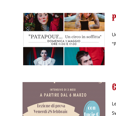
U
"
L
S