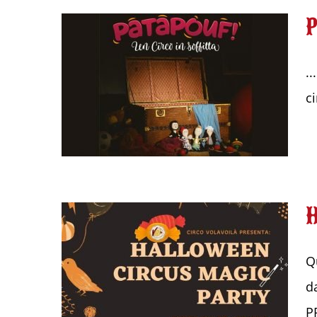
.
c
Q
d
P