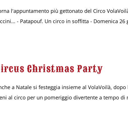
orna l'appuntamento più gettonato del Circo VolaVoilà
iccini... - Patapouf. Un circo in soffitta - Domenica 26
Circus Christmas Party
nche a Natale si festeggia insieme al VolaVoilà, dopo l
ieni al circo per un pomeriggio divertente a tempo di