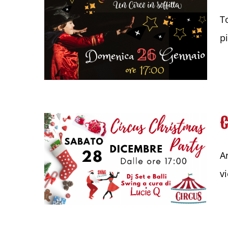
T
p
A
v