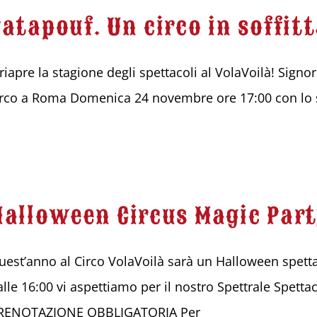
Patapouf. Un circo in soffit
..riapre la stagione degli spettacoli al VolaVoilà! Sign
irco a Roma Domenica 24 novembre ore 17:00 con lo s
Halloween Circus Magic Par
uest’anno al Circo VolaVoilà sarà un Halloween spetta
alle 16:00 vi aspettiamo per il nostro Spettrale Spett
RENOTAZIONE OBBLIGATORIA Per