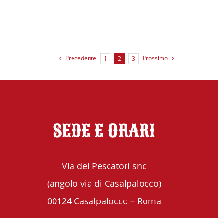
Precedente
Prossimo
1
2
3
SEDE E ORARI
Via dei Pescatori snc
(angolo via di Casalpalocco)
00124 Casalpalocco – Roma