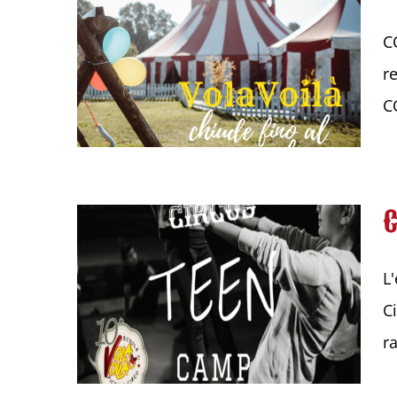
C
r
CO
L
Ci
r