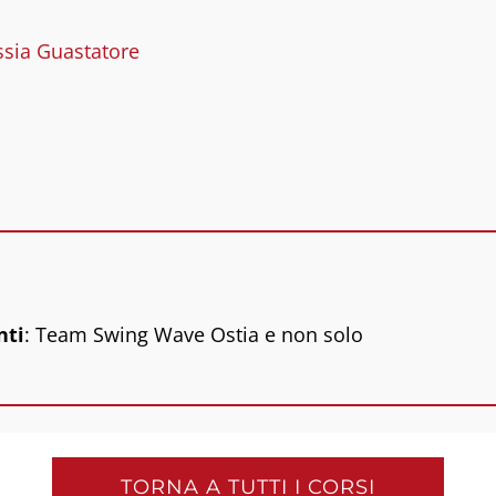
ssia Guastatore
nti
: Team Swing Wave Ostia e non solo
TORNA A TUTTI I CORSI